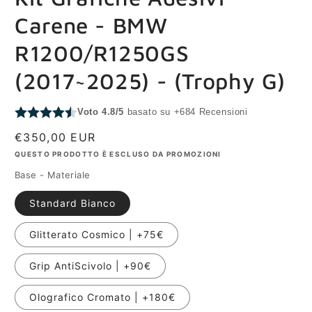
1
in
Carene - BMW
finestra
modale
R1200/R1250GS
(2017~2025) - (Trophy G)
Voto 4.8/5
basato su +684 Recensioni
Prezzo
€350,00 EUR
di
QUESTO PRODOTTO È ESCLUSO DA PROMOZIONI
listino
Base - Materiale
Standard Bianco
Glitterato Cosmico | +75€
Grip AntiScivolo | +90€
Olografico Cromato | +180€