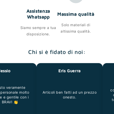
Assistenza
Massima qualità
Whatsapp
Solo materiali di
Siamo sempre a tua
altissima qualità.
disposizione.
Chi si è fidato di noi:
Eris Guerra
D
Il pa
ramente
condizio
nale molto
Articoli ben fatti ad un prezzo
dire, u
tile con i
onesto.
tempo d
I 👏
stat