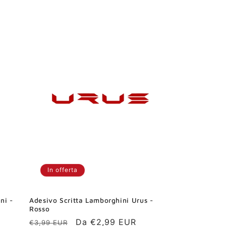
di
scontato
listino
In offerta
ni -
Adesivo Scritta Lamborghini Urus -
Rosso
Prezzo
Prezzo
Da €2,99 EUR
€3,99 EUR