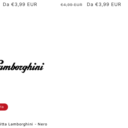
Prezzo
Da €3,99 EUR
Prezzo
Prezzo
Da €3,99 EUR
€4,99 EUR
scontato
di
scontato
listino
rta
itta Lamborghini - Nero