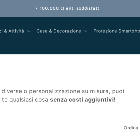
Spedizione gratuita per ordini superiori a 49.99€
i & Attività
Casa & Decorazione
Protezione Smartph
i diverse o personalizzazione su misura, puoi
 te qualsiasi cosa
senza costi aggiuntivi
!
Ordina 