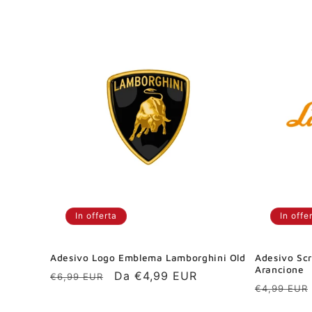
z
i
o
n
e
:
In offerta
In offe
Adesivo Logo Emblema Lamborghini Old
Adesivo Scr
Arancione
Prezzo
Prezzo
Da €4,99 EUR
€6,99 EUR
Prezzo
€4,99 EUR
di
scontato
di
listino