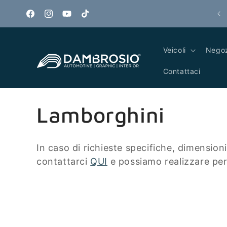
Vai
direttamente
+ 100.000 clienti soddisfatti
Facebook
Instagram
YouTube
TikTok
ai contenuti
Veicoli
Negoz
Contattaci
C
Lamborghini
o
In caso di richieste specifiche, dimension
l
contattarci
QUI
e possiamo realizzare per
l
e