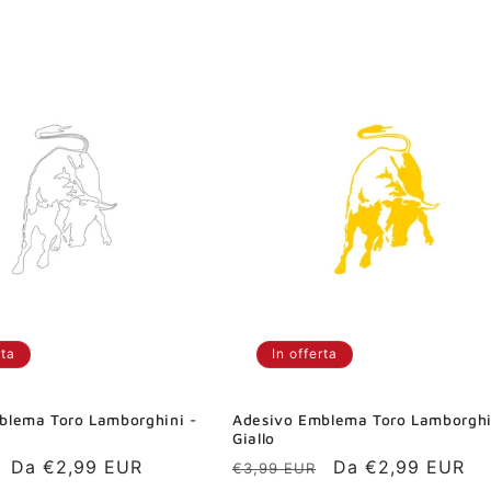
listino
rta
In offerta
blema Toro Lamborghini -
Adesivo Emblema Toro Lamborghi
Giallo
Prezzo
Da €2,99 EUR
Prezzo
Prezzo
Da €2,99 EUR
€3,99 EUR