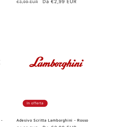
Prezzo
Prezzo
Da €2,99 EUR
€3,99 EUR
di
scontato
listino
In offerta
 -
Adesivo Scritta Lamborghini - Rosso