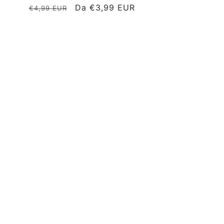
Prezzo
Prezzo
Da €3,99 EUR
€4,99 EUR
di
scontato
listino