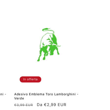
listino
In offerta
ni -
Adesivo Emblema Toro Lamborghini -
Verde
Prezzo
Prezzo
Da €2,99 EUR
€3,99 EUR