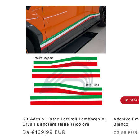
listino
In offe
Kit Adesivi Fasce Laterali Lamborghini
Adesivo Em
Urus | Bandiera Italia Tricolore
Bianco
Prezzo
Da €169,99 EUR
Prezzo
€3,99 EUR