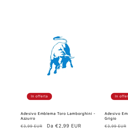
di
di
listino
listino
In offerta
In offe
Adesivo Emblema Toro Lamborghini -
Adesivo Em
Azzurro
Grigio
Prezzo
Prezzo
Da €2,99 EUR
Prezzo
€3,99 EUR
€3,99 EUR