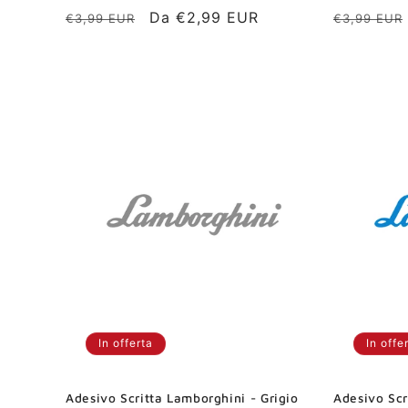
Prezzo
Prezzo
Da €2,99 EUR
Prezzo
€3,99 EUR
€3,99 EUR
di
scontato
di
listino
listino
In offerta
In offe
Adesivo Scritta Lamborghini - Grigio
Adesivo Scr