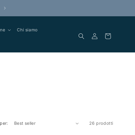
Stickers omaggio per ogni ordine
one
Chi siamo
Accedi
Carrello
per:
26 prodotti