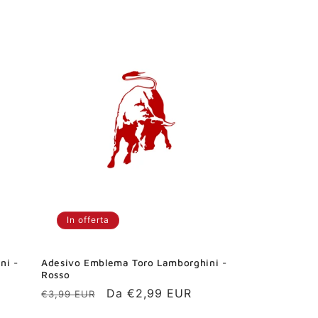
In offerta
ni -
Adesivo Emblema Toro Lamborghini -
Rosso
Prezzo
Prezzo
Da €2,99 EUR
€3,99 EUR
di
scontato