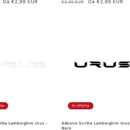
Prezzo
Da €2,99 EUR
Prezzo
Prezzo
Da €2,99 EUR
€3,99 EUR
scontato
di
scontato
listino
rta
In offerta
itta Lamborghini Urus -
Adesivo Scritta Lamborghini Urus
Nero