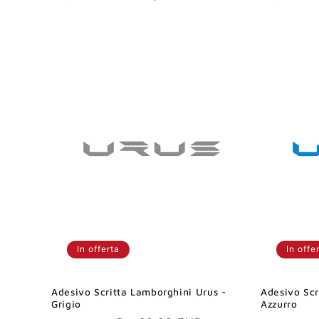
di
scontato
di
listino
listino
In offerta
In offe
Adesivo Scritta Lamborghini Urus -
Adesivo Scr
Grigio
Azzurro