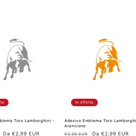
scontato
di
scontato
listino
rta
In offerta
blema Toro Lamborghini -
Adesivo Emblema Toro Lamborghi
Arancione
Prezzo
Da €2,99 EUR
Prezzo
Prezzo
Da €2,99 EUR
€3,99 EUR