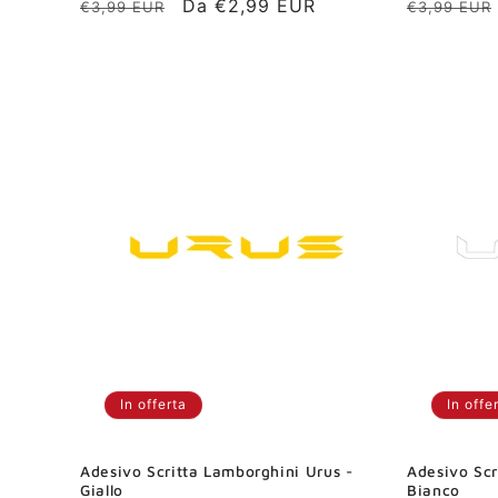
Prezzo
Prezzo
Da €2,99 EUR
Prezzo
€3,99 EUR
€3,99 EUR
di
scontato
di
listino
listino
In offerta
In offe
Adesivo Scritta Lamborghini Urus -
Adesivo Scr
Giallo
Bianco