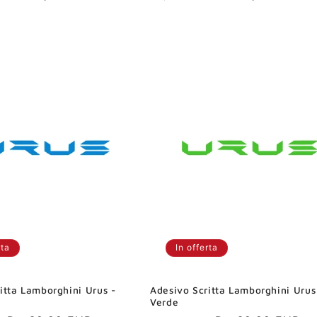
scontato
di
scontato
listino
rta
In offerta
itta Lamborghini Urus -
Adesivo Scritta Lamborghini Urus
Verde