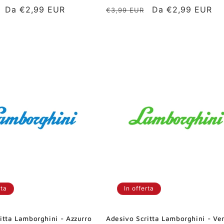
Prezzo
Da €2,99 EUR
Prezzo
Prezzo
Da €2,99 EUR
€3,99 EUR
scontato
di
scontato
listino
rta
In offerta
itta Lamborghini - Azzurro
Adesivo Scritta Lamborghini - Ve