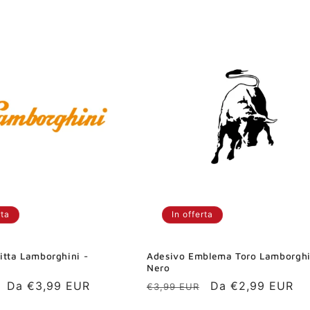
rta
In offerta
itta Lamborghini -
Adesivo Emblema Toro Lamborghi
Nero
Prezzo
Da €3,99 EUR
Prezzo
Prezzo
Da €2,99 EUR
€3,99 EUR
scontato
di
scontato