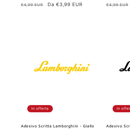
Prezzo
Prezzo
Da €3,99 EUR
Prezzo
€4,99 EUR
€4,99 EUR
di
scontato
di
listino
listino
In offerta
In offe
Adesivo Scritta Lamborghini - Giallo
Adesivo Scr